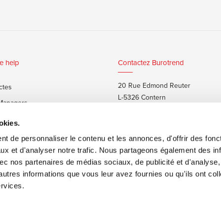
e help
Contactez Burotrend
20 Rue Edmond Reuter
ctes
L-5326 Contern
 Managers
T:
+352 48 25 68 1
 privés
okies.
E:
info@burotrend.lu
t de personnaliser le contenu et les annonces, d'offrir des fonct
ux et d'analyser notre trafic. Nous partageons également des in
 avec nos partenaires de médias sociaux, de publicité et d'analyse
autres informations que vous leur avez fournies ou qu'ils ont col
ervices.
ons de vente
Made by