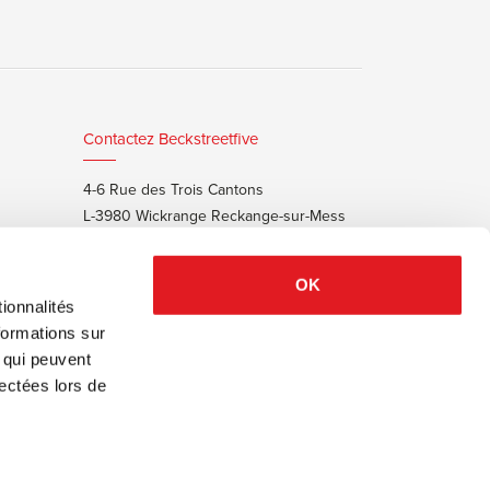
Contactez Beckstreetfive
4-6 Rue des Trois Cantons
L-3980 Wickrange Reckange-sur-Mess
T:
+352 48 25 68 55
E:
info@beckstreet.lu
OK
ionnalités
formations sur
, qui peuvent
lectées lors de