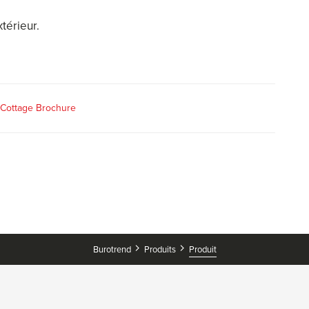
xtérieur.
l Cottage Brochure
Produit
Burotrend
Produits