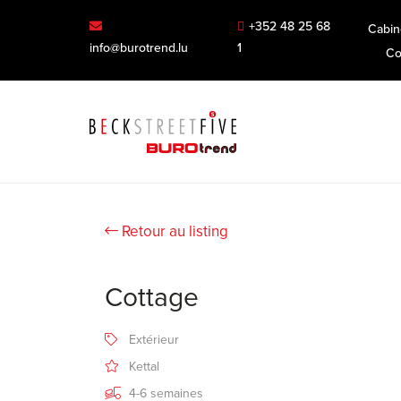
+352 48 25 68
Cabin
info@burotrend.lu
1
Co
Retour au listing
Cottage
Extérieur
Kettal
4-6 semaines