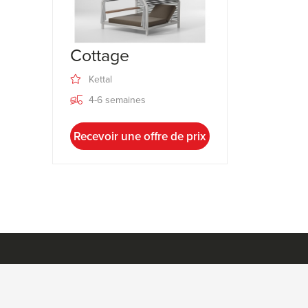
Cottage
Kettal
4-6 semaines
Recevoir une offre de prix