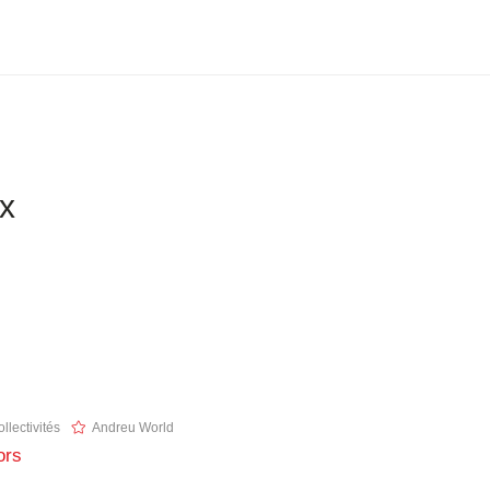
ix
llectivités
Andreu World
ors