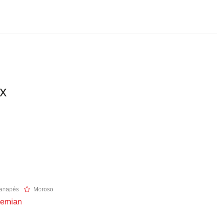
ix
anapés
Moroso
emian