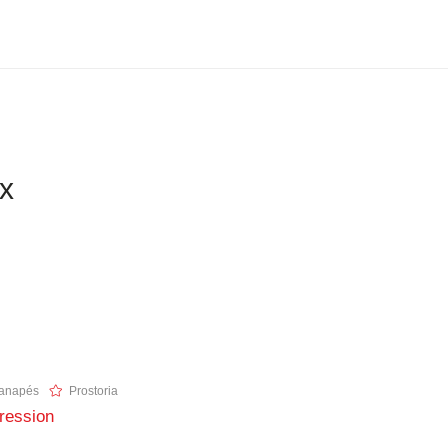
ix
anapés
Prostoria
ression