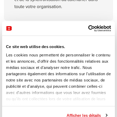
toute votre organisation.
Ce site web utilise des cookies.
Technologie avancée avec
Les cookies nous permettent de personnaliser le contenu
confidentialité accrue
et les annonces, d'offrir des fonctionnalités relatives aux
médias sociaux et d'analyser notre trafic. Nous
Les cabines Framery optimisent l'acoustique
partageons également des informations sur l'utilisation de
notre site avec nos partenaires de médias sociaux, de
vocale et assurent la confidentialité des
publicité et d'analyse, qui peuvent combiner celles-ci
données grâce à la collecte chiffrée.
avec d'autres informations que vous leur avez fournies
ou qu'ils ont collectées lors de votre utilisation de leurs
services.
Afficher les détails