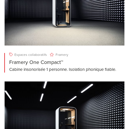
Espaces collaboratifs
Framery
Framery One Compact™
Cabine insonorisée 1 personne. Isolation phonique fiable.