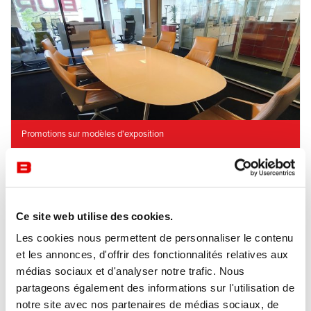
Promotions sur modèles d'exposition
Conférence
Wilkhahn
9.500€ TTC*
Graph
GRAPH de WILKHAHN est un ensemble composé d’une
Ce site web utilise des cookies.
table au plateau en verre et de six fauteuils sur patin pour
tapis et à l’assise en cuir couleur argile.
Les cookies nous permettent de personnaliser le contenu
et les annonces, d'offrir des fonctionnalités relatives aux
médias sociaux et d'analyser notre trafic. Nous
partageons également des informations sur l'utilisation de
notre site avec nos partenaires de médias sociaux, de