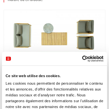
Ce site web utilise des cookies.
Les cookies nous permettent de personnaliser le contenu
Extérieur
Varaschin
et les annonces, d'offrir des fonctionnalités relatives aux
Bali
médias sociaux et d'analyser notre trafic. Nous
BALI de VARASCHIN est une collection de mobilier
partageons également des informations sur l'utilisation de
d’extérieur qui se caractérise par ses coussins moelleux et
notre site avec nos partenaires de médias sociaux, de
sa structure en teck pour un design pur.