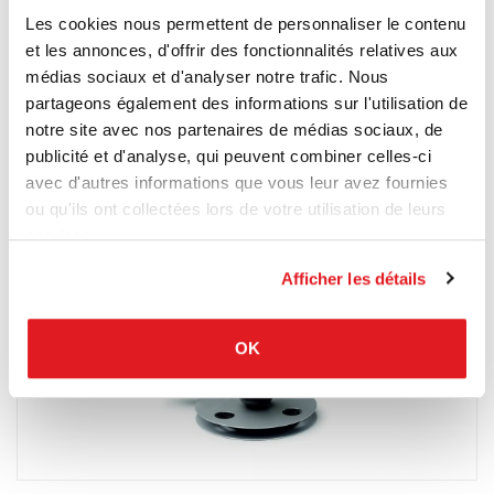
Les cookies nous permettent de personnaliser le contenu
Luminaires
Flos
et les annonces, d'offrir des fonctionnalités relatives aux
Ray F
médias sociaux et d'analyser notre trafic. Nous
Avec son design simple et graphique, la lampadaire RAY F
partageons également des informations sur l'utilisation de
de FLOS s’intègre facilement dans chaque style d’intérieur. Il
est possible de varier la lumière.
notre site avec nos partenaires de médias sociaux, de
publicité et d'analyse, qui peuvent combiner celles-ci
avec d'autres informations que vous leur avez fournies
ou qu'ils ont collectées lors de votre utilisation de leurs
services.
Afficher les détails
OK