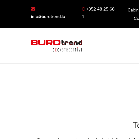
+352 48 25 68
Cabin
info@burotrend.lu
1
Co
T