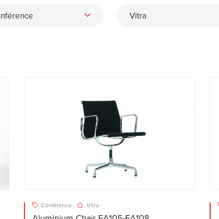
nférence
Vitra
Conférence
Vitra
Aluminium Chair EA105-EA108