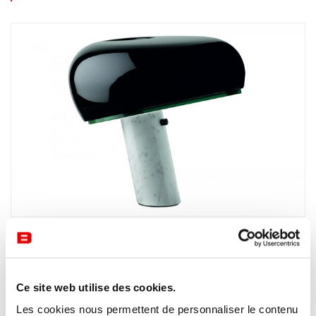
Luminaires
Flos
Snoopy
La lampe de table unique SNOOPY de FLOS est composée
Ce site web utilise des cookies.
d’une base en marbre blanc et d’un abat-jour en métal
émaillé au coloris noir ou vert.
Les cookies nous permettent de personnaliser le contenu