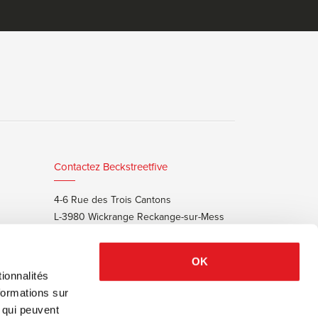
Contactez Beckstreetfive
4-6 Rue des Trois Cantons
L-3980 Wickrange Reckange-sur-Mess
T:
+352 48 25 68 55
E:
info@beckstreet.lu
OK
ionnalités
formations sur
, qui peuvent