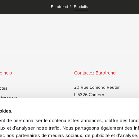
Produits
Burotrend
e help
Contactez Burotrend
20 Rue Edmond Reuter
ctes
L-5326 Contern
 Managers
T:
+352 48 25 68 1
 privés
okies.
E:
info@burotrend.lu
t de personnaliser le contenu et les annonces, d'offrir des fonct
ux et d'analyser notre trafic. Nous partageons également des in
 avec nos partenaires de médias sociaux, de publicité et d'analyse