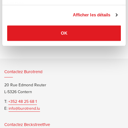
argent recouvert de peinture polyester.
services.
Afficher les détails
Documents d’informations
OK
Systemtronic Iflag Brochure
Contactez Burotrend
20 Rue Edmond Reuter
L-5326 Contern
T:
+352 48 25 68 1
E:
info@burotrend.lu
Contactez Beckstreetfive