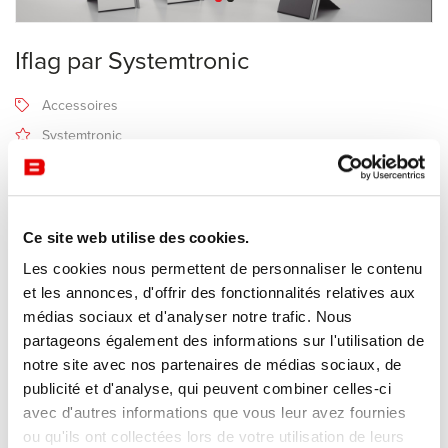
Iflag par Systemtronic
Accessoires
Systemtronic
Recevoir une offre de prix
Ce site web utilise des cookies.
Description
Les cookies nous permettent de personnaliser le contenu
et les annonces, d'offrir des fonctionnalités relatives aux
médias sociaux et d'analyser notre trafic. Nous
Fabricant Systemtronic
partageons également des informations sur l'utilisation de
Design STC Studio
notre site avec nos partenaires de médias sociaux, de
publicité et d'analyse, qui peuvent combiner celles-ci
Porte-affiche en méthacrylate transparent
avec d'autres informations que vous leur avez fournies
Colonne en aluminium anodisé avec base en acier de finition
ou qu'ils ont collectées lors de votre utilisation de leurs