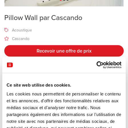
Pillow Wall par Cascando
Acoustique
Cascando
Recevoir une offre de prix
Description
Ce site web utilise des cookies.
Les cookies nous permettent de personnaliser le contenu
Fabricant Cascando
et les annonces, d'offrir des fonctionnalités relatives aux
Design Robert Bronnwasser
médias sociaux et d'analyser notre trafic. Nous
partageons également des informations sur l'utilisation de
Les murs peuvent être transformés en centre d’information
notre site avec nos partenaires de médias sociaux, de
dynamique. Magazines, brochures, cartes ou objets personnels