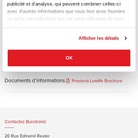
publicité et d'analyse, qui peuvent combiner celles-ci
La forme de l'Absent a été spécialement étudiée pour épouser
avec d'autres informations que vous leur avez fournies
parfaitement les courbes du corps en position semi-allongée. Les
ou qu'ils ont collectées lors de votre utilisation de leurs
dossiers et les assises forment une ligne continue, légèrement
services.
inclinée, qui permet de relâcher complètement les tensions
musculaires. C'est le canapé idéal pour se déconnecter, lire,
Afficher les détails
regarder un film ou faire une sieste.
OK
Documents d’informations
Prostoria Lowlife Brochure
Contactez Burotrend
20 Rue Edmond Reuter