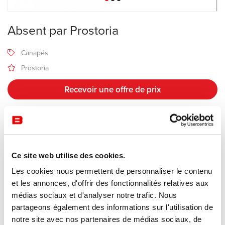
Absent par Prostoria
Canapés
Prostoria
Recevoir une offre de prix
Description
Ce site web utilise des cookies.
Le canapé
Absent
, conçu par le studio de design Numen/For Use
Les cookies nous permettent de personnaliser le contenu
pour l'éditeur croate Prostoria, est un modèle unique conçu pour
et les annonces, d'offrir des fonctionnalités relatives aux
une relaxation absolue, presque en apesanteur. Son design se
médias sociaux et d'analyser notre trafic. Nous
situe à la frontière entre le canapé modulable, la chaise longue et
partageons également des informations sur l'utilisation de
le mobilier de salon de style "lounge".
notre site avec nos partenaires de médias sociaux, de