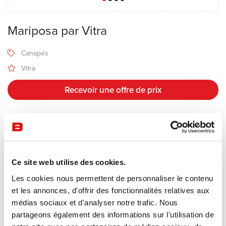
Mariposa par Vitra
Canapés
Vitra
Recevoir une offre de prix
Description
Ce site web utilise des cookies.
Mariposa
par Vitra est un canapé confortable, accueillant, aux
Les cookies nous permettent de personnaliser le contenu
formes généreuses.
et les annonces, d'offrir des fonctionnalités relatives aux
La grande innovation du Mariposa réside dans ses éléments
médias sociaux et d'analyser notre trafic. Nous
latéraux et dorsaux inclinables. Grâce à un mécanisme
partageons également des informations sur l'utilisation de
d'engrenage intégré et invisible, vous pouvez :