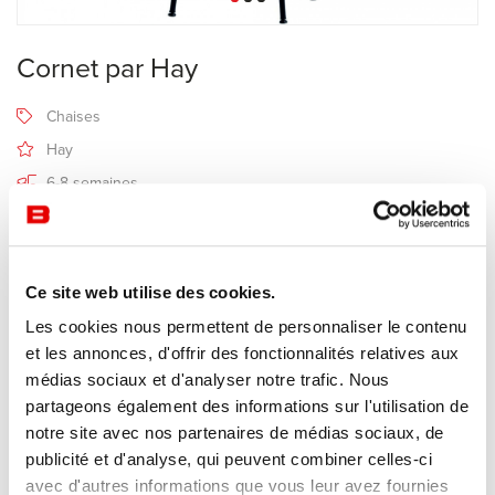
Cornet par Hay
Chaises
Hay
6-8 semaines
Recevoir une offre de prix
Ce site web utilise des cookies.
Description
Les cookies nous permettent de personnaliser le contenu
et les annonces, d'offrir des fonctionnalités relatives aux
médias sociaux et d'analyser notre trafic. Nous
Cornet
de Hay
est un tabouret de bar classique utilisant une
partageons également des informations sur l'utilisation de
technique de tube en acier innovante inspirée des porte-vélos.
notre site avec nos partenaires de médias sociaux, de
L'assise ronde en chêne massif repose sur une base fine en acier,
publicité et d'analyse, qui peuvent combiner celles-ci
créant un équilibre intéressant de proportions et de profils. Les
avec d'autres informations que vous leur avez fournies