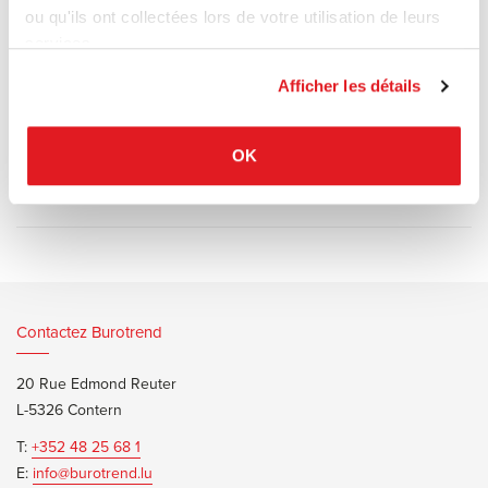
tabourets sont disponibles en deux hauteurs différentes, avec un
ou qu'ils ont collectées lors de votre utilisation de leurs
choix de finitions en bois pour l’assise et de couleurs laquées ou
services.
chromé pour les pieds.
Afficher les détails
OK
Documents d’informations
Hay Cornet Bar Stool Brochure
Contactez Burotrend
20 Rue Edmond Reuter
L-5326 Contern
T:
+352 48 25 68 1
E:
info@burotrend.lu