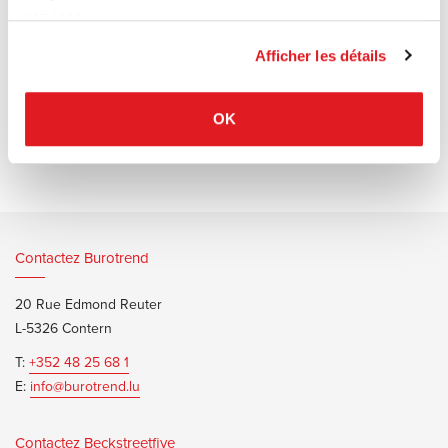
années 1940 sous la houlette de Borge Morgensen. Profitant des
services.
nouvelles techniques de production en série, la FDB fabriqua
Afficher les détails
quantité de mobilier design à prix abordable pour le grand public
danois.
OK
Contactez Burotrend
20 Rue Edmond Reuter
L-5326 Contern
T:
+352 48 25 68 1
E:
info@burotrend.lu
Contactez Beckstreetfive