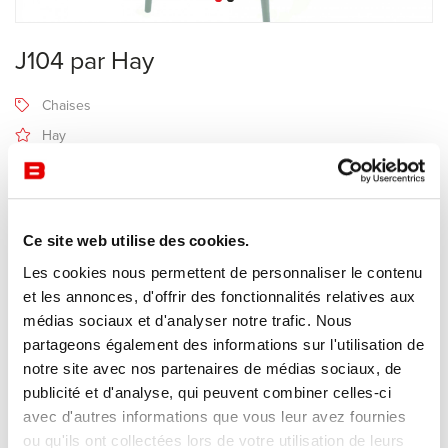
J104 par Hay
Chaises
Hay
6-8 semaines
Recevoir une offre de prix
Ce site web utilise des cookies.
Les cookies nous permettent de personnaliser le contenu
Description
et les annonces, d'offrir des fonctionnalités relatives aux
médias sociaux et d'analyser notre trafic. Nous
partageons également des informations sur l'utilisation de
La chaise
J104
par Hay a été conçue au début des années 1940.
notre site avec nos partenaires de médias sociaux, de
Disponible en hêtre naturel et en hêtre teinté, la chaise J104 fait
publicité et d'analyse, qui peuvent combiner celles-ci
partie de la collection des pièces rééditées par Hay et dessinées
avec d'autres informations que vous leur avez fournies
pour FDB, la coopérative de consommateurs danois créée dans les
ou qu'ils ont collectées lors de votre utilisation de leurs