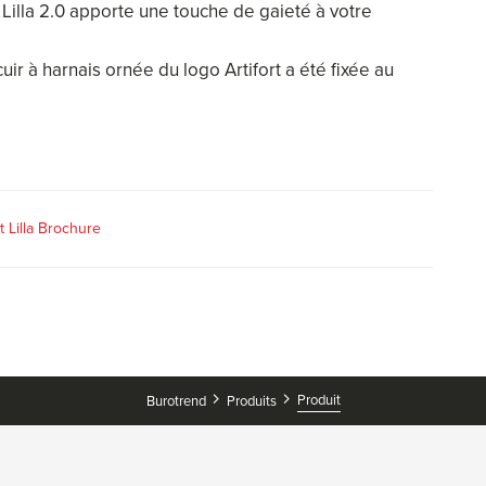
 Lilla 2.0 apporte une touche de gaieté à votre
ir à harnais ornée du logo Artifort a été fixée au
rt Lilla Brochure
Produit
Burotrend
Produits