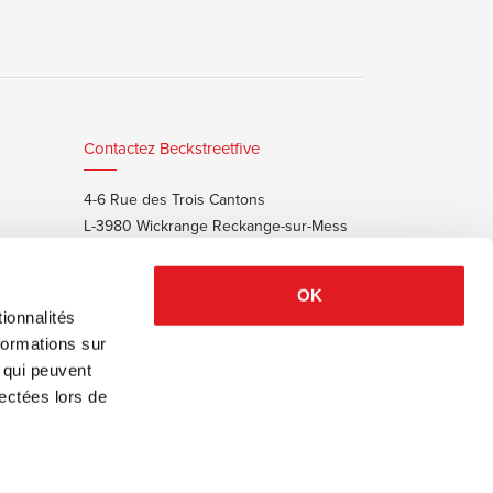
Contactez Beckstreetfive
4-6 Rue des Trois Cantons
L-3980 Wickrange Reckange-sur-Mess
T:
+352 48 25 68 55
E:
info@beckstreet.lu
OK
ionnalités
formations sur
, qui peuvent
lectées lors de