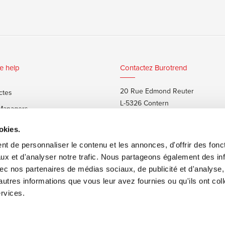
e help
Contactez Burotrend
20 Rue Edmond Reuter
ctes
L-5326 Contern
 Managers
T:
+352 48 25 68 1
 privés
okies.
E:
info@burotrend.lu
t de personnaliser le contenu et les annonces, d'offrir des fonct
ux et d'analyser notre trafic. Nous partageons également des in
 avec nos partenaires de médias sociaux, de publicité et d'analyse
autres informations que vous leur avez fournies ou qu'ils ont col
ervices.
ons de vente
Made by