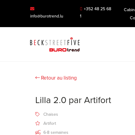
+352 48 25 68
Cabin
info@burotrend.lu
1
Co
Retour au listing
Lilla 2.0 par Artifort
Chaises
Artifort
6-8 semaines