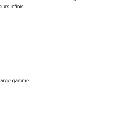
urs infinis.
e large gamme