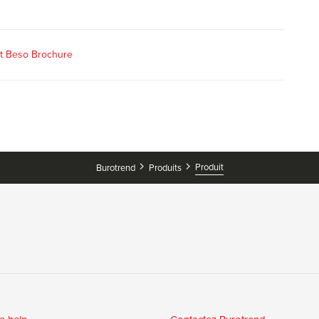
ort Beso Brochure
Produit
Burotrend
Produits