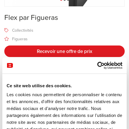
Flex par Figueras
Collectivités
Figueras
Recevoir une offre de prix
Description
Ce site web utilise des cookies.
Les cookies nous permettent de personnaliser le contenu
Fabricant Figueras
et les annonces, d'offrir des fonctionnalités relatives aux
médias sociaux et d'analyser notre trafic. Nous
Le système
Flex
du fabricant espagnol Figueras (spécialiste
partageons également des informations sur l'utilisation de
mondial des sièges pour espaces publics, auditoriums et salles de
notre site avec nos partenaires de médias sociaux, de
conférence) est une solution d'ingénierie haut de gamme conçue