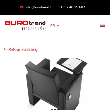
info@burotrend.lu
+352 48 25 68 1
FR
Retour au listing