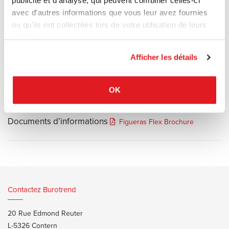
publicité et d'analyse, qui peuvent combiner celles-ci
pour maximiser la polyvalence des salles multifonctionnelles.
avec d'autres informations que vous leur avez fournies
Ce système permet de transformer un espace équipé de centaines
ou qu'ils ont collectées lors de votre utilisation de leurs
de sièges en une salle au sol totalement plat et dégagé en
services.
seulement quelques minutes.
Afficher les détails
OK
Documents d’informations
Figueras Flex Brochure
Contactez Burotrend
20 Rue Edmond Reuter
L-5326 Contern