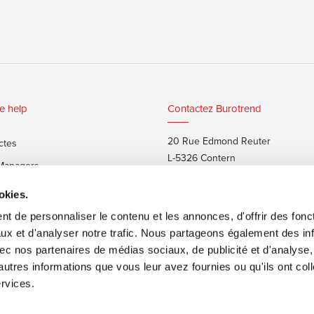
e help
Contactez Burotrend
20 Rue Edmond Reuter
ctes
L-5326 Contern
 Managers
T:
+352 48 25 68 1
 privés
okies.
E:
info@burotrend.lu
t de personnaliser le contenu et les annonces, d'offrir des fonct
ux et d'analyser notre trafic. Nous partageons également des in
 avec nos partenaires de médias sociaux, de publicité et d'analyse
autres informations que vous leur avez fournies ou qu'ils ont col
ervices.
ons de vente
Made by