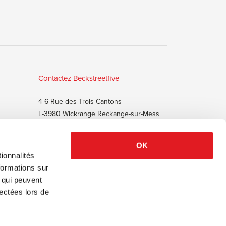
Contactez Beckstreetfive
4-6 Rue des Trois Cantons
L-3980 Wickrange Reckange-sur-Mess
T:
+352 48 25 68 55
E:
info@beckstreet.lu
OK
ionnalités
formations sur
, qui peuvent
lectées lors de