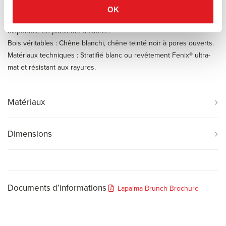
Lapalma utilise des technologies de pointe pour façonner le bois
OK
courbé en nid d'abeille de différentes épaisseurs. Le plateau est
disponible en plusieurs finitions :
Bois véritables : Chêne blanchi, chêne teinté noir à pores ouverts.
Matériaux techniques : Stratifié blanc ou revêtement Fenix® ultra-
mat et résistant aux rayures.
Matériaux
Dimensions
Documents d’informations
Lapalma Brunch Brochure