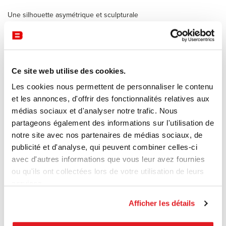
Une silhouette asymétrique et sculpturale
Le design de la table Brunch repose sur un contraste saisissant :
D'un côté, le plateau en bois (ou en stratifié) se courbe de manière
fluide pour descendre jusqu'au sol, créant un piétement plein et
organique.
Ce site web utilise des cookies.
De l'autre côté, la structure est soutenue par un piétement en
métal rigoureux et aérien (finition chromée mate, noire ou blanche).
Les cookies nous permettent de personnaliser le contenu
Ce jeu de lignes asymétriques casse les codes de la table
et les annonces, d'offrir des fonctionnalités relatives aux
traditionnelle et apporte une vraie signature visuelle.
médias sociaux et d'analyser notre trafic. Nous
partageons également des informations sur l'utilisation de
La collection Brunch a été pensée comme un véritable système
notre site avec nos partenaires de médias sociaux, de
modulaire. Les tables se déclinent en différentes hauteurs et
publicité et d'analyse, qui peuvent combiner celles-ci
longueurs. En combinant plusieurs modules grâce à des plateaux
avec d'autres informations que vous leur avez fournies
de liaison, il est possible de créer des configurations
ou qu'ils ont collectées lors de votre utilisation de leurs
spectaculaires :
services.
Des formes en vague (Wave) ou en S.
Afficher les détails
Des installations en étoile (Y-shape).
Matériaux et finitions haut de gamme