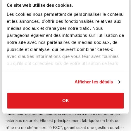
Voici ce qui fait la particularité et le charme de la chaise Nerd :
Ce site web utilise des cookies.
1. Un design unique et organique
Les cookies nous permettent de personnaliser le contenu
Le trait le plus caractéristique de la chaise Nerd réside dans
et les annonces, d'offrir des fonctionnalités relatives aux
l'assemblage innovant de son dossier et de son assise. Les bords
médias sociaux et d'analyser notre trafic. Nous
du dossier viennent s'imbriquer de manière fluide dans l'assise,
partageons également des informations sur l'utilisation de
créant une silhouette organique et continue. Ce détail technique,
notre site avec nos partenaires de médias sociaux, de
en plus d'être visuellement captivant, témoigne d'un grand savoir-
publicité et d'analyse, qui peuvent combiner celles-ci
faire artisanal.
avec d'autres informations que vous leur avez fournies
2. Le confort avant tout
ou qu'ils ont collectées lors de votre utilisation de leurs
Ne vous fiez pas à ses lignes épurées : la chaise Nerd est pensée
services.
pour le confort.
L'assise et le dossier incurvés épousent parfaitement les formes du
Afficher les détails
corps.
Elle invite à de longs moments de partage autour d'une table sans
jamais négliger le bien-être postural.
OK
Fidèle aux valeurs de Muuto, la chaise Nerd met à l'honneur les
matériaux naturels. Elle est principalement fabriquée en bois de
frêne ou de chêne certifié FSC™, garantissant une gestion durable