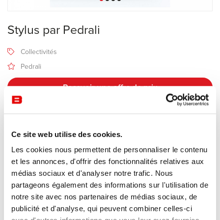
Stylus par Pedrali
Collectivités
Pedrali
Recevoir une offre de prix
Description
Ce site web utilise des cookies.
Les cookies nous permettent de personnaliser le contenu
et les annonces, d'offrir des fonctionnalités relatives aux
Fabricant Pedrali
médias sociaux et d'analyser notre trafic. Nous
Design Pedrali R&D
partageons également des informations sur l'utilisation de
notre site avec nos partenaires de médias sociaux, de
La collection de tables
Stylus
de Pedrali (conçue par le studio de
publicité et d'analyse, qui peuvent combiner celles-ci
recherche interne Pedrali R&D) est un grand classique du mobilier