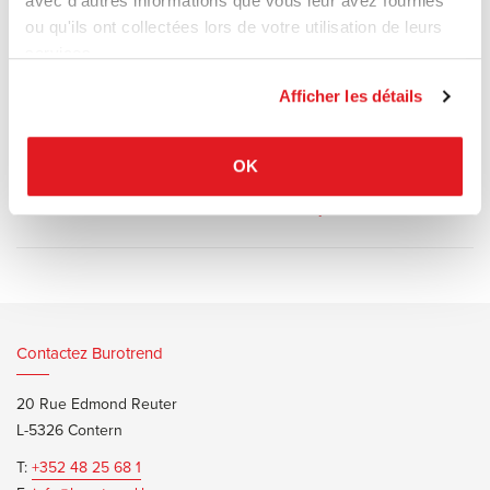
avec d'autres informations que vous leur avez fournies
contract et résidentiel. Elle se distingue par son esthétique
ou qu'ils ont collectées lors de votre utilisation de leurs
minimaliste et la douceur de ses lignes.
services.
Afficher les détails
OK
Documents d’informations
Pedrali Stylus Brochure
Contactez Burotrend
20 Rue Edmond Reuter
L-5326 Contern
T:
+352 48 25 68 1