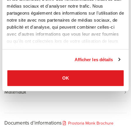
fauteuil étaient désignés pour la rénovation d’une icône de
médias sociaux et d'analyser notre trafic. Nous
l’architecture, le Palace Hotel à Dubrovnik. Les assises étaient
partageons également des informations sur l'utilisation de
également un hommage à la chaise populaire Lupina, un classique
notre site avec nos partenaires de médias sociaux, de
créé par Niko Kralj. L’idée était de trouver l’harmonie au niveau de
publicité et d'analyse, qui peuvent combiner celles-ci
la jonction des deux éléments arrondis, en premier l’assise se
avec d'autres informations que vous leur avez fournies
développant en accoudoir et en second le dossier. Ceci s’exprime
ou qu'ils ont collectées lors de votre utilisation de leurs
par deux coques rembourrées et montées sur des piétements
services.
variés.
La collection est complétée par des tables basses, une table à
Afficher les détails
manger et un tabouret haut.
OK
Matériaux
Documents d’informations
Prostoria Monk Brochure