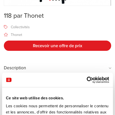
118 par Thonet
Collectivités
Thonet
Recevoir une offre de prix
Description
Minimaliste et authentique, mais aussi élégante et filigrane : la
118
est une chaise en bois classique, qui donne une élégance subtile à
toutes les tables de repas, dans tous les restaurants. Le principe
Ce site web utilise des cookies.
de réduire à un minimum les éléments qui composent une chaise a
Les cookies nous permettent de personnaliser le contenu
été créé par Michael Thonet au milieu du XIXe siècle. La chaise 118
et les annonces, d'offrir des fonctionnalités relatives aux