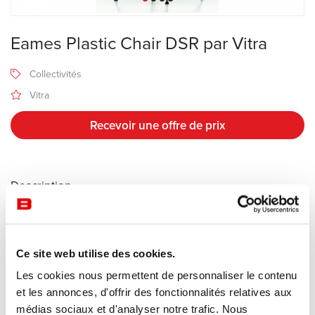
Eames Plastic Chair DSR par Vitra
Collectivités
Vitra
Recevoir une offre de prix
Description
Fabricant Vitra
Design Charles & Ray Eames
Ce site web utilise des cookies.
Les cookies nous permettent de personnaliser le contenu
Le piètement dit « tour Eiffel » du siège DSR (Dining Height Side
et les annonces, d'offrir des fonctionnalités relatives aux
Chair Rod Base), une construction complexe et gracieuse en fil
médias sociaux et d'analyser notre trafic. Nous