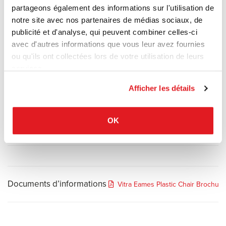
d'acier, associe les formes élégantes et légères à une rigueur
partageons également des informations sur l'utilisation de
structurelle. Les coques organiques en plastique sont disponibles
notre site avec nos partenaires de médias sociaux, de
en différents coloris et plusieurs versions de rembourrage, le
publicité et d'analyse, qui peuvent combiner celles-ci
classique incomparable de Charles et Ray Eames pouvant ainsi
avec d'autres informations que vous leur avez fournies
s'adapter à une vaste gamme de besoins individuels et de
ou qu'ils ont collectées lors de votre utilisation de leurs
préférences personnelles.
services.
Afficher les détails
Matériaux
OK
Options
Documents d’informations
Vitra Eames Plastic Chair Brochure