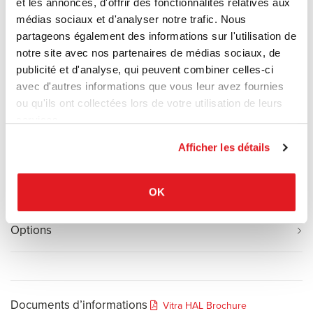
créations qui ne sont pas extraordinaires, mais plutôt « super
et les annonces, d'offrir des fonctionnalités relatives aux
normal » et - tout comme
HAL
- font preuve de déférence aux
médias sociaux et d'analyser notre trafic. Nous
impératifs de la vie quotidienne. En tant que réinterprétation du
partageons également des informations sur l'utilisation de
siège à coque multifonctionnel, HAL regroupe une famille de
notre site avec nos partenaires de médias sociaux, de
sièges polyvalente à l'apparence épurée et contemporaine. La
publicité et d'analyse, qui peuvent combiner celles-ci
forme de la coque HAL offre une grande liberté de mouvement et
avec d'autres informations que vous leur avez fournies
le matériau en plastique qui la compose, légèrement souple,
ou qu'ils ont collectées lors de votre utilisation de leurs
permet des positions d‘assise variées, même latérales ou à
services.
califourchon.
Afficher les détails
Matériaux
OK
Options
Documents d’informations
Vitra HAL Brochure