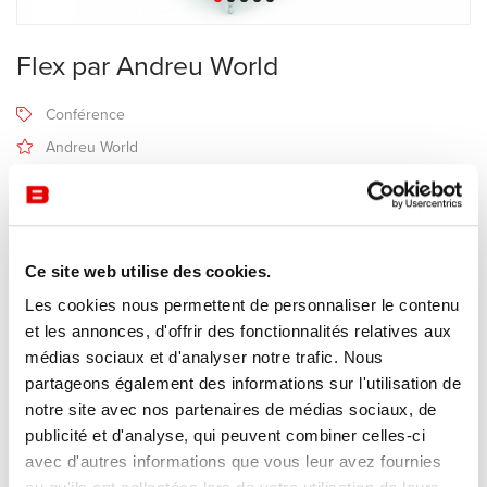
Flex par Andreu World
Conférence
Andreu World
Recevoir une offre de prix
Ce site web utilise des cookies.
Description
Les cookies nous permettent de personnaliser le contenu
et les annonces, d'offrir des fonctionnalités relatives aux
médias sociaux et d'analyser notre trafic. Nous
Fabricant Andreu World
partageons également des informations sur l'utilisation de
Design Piergiorgio Cazzaniga
notre site avec nos partenaires de médias sociaux, de
publicité et d'analyse, qui peuvent combiner celles-ci
Collection de chaises, fauteuils et tabourets à coque en thermo
avec d'autres informations que vous leur avez fournies
polymère