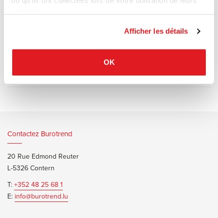
ou qu'ils ont collectées lors de votre utilisation de leurs
ou fibre de verre rembourrée.
services.
Afficher les détails
OK
Documents d’informations
Andreu World Flex Brochure
Contactez Burotrend
20 Rue Edmond Reuter
L-5326 Contern
T:
+352 48 25 68 1
E:
info@burotrend.lu