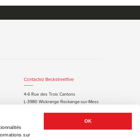
Contactez Beckstreetfive
4-6 Rue des Trois Cantons
L-3980 Wickrange Reckange-sur-Mess
T:
+352 48 25 68 55
E:
info@beckstreet.lu
OK
ionnalités
formations sur