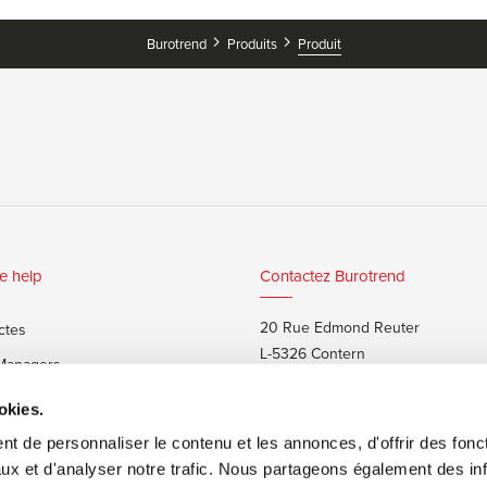
Burotrend
Produits
Produit
e help
Contactez Burotrend
20 Rue Edmond Reuter
ctes
L-5326 Contern
 Managers
T:
+352 48 25 68 1
 privés
okies.
E:
info@burotrend.lu
t de personnaliser le contenu et les annonces, d'offrir des fonct
ux et d'analyser notre trafic. Nous partageons également des in