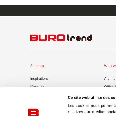
Sitemap
Who w
Inspirations
Archite
Marques
Office
Services
Clients
Ce site web utilise des co
Cabines Insonorisées Framery
Les cookies nous permetten
relatives aux médias socia