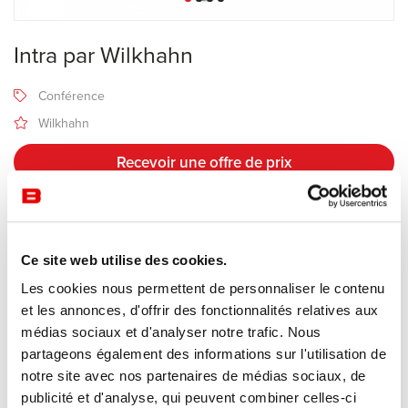
Intra par Wilkhahn
Conférence
Wilkhahn
Recevoir une offre de prix
Description
Ce site web utilise des cookies.
Les cookies nous permettent de personnaliser le contenu
Fabricant Wilkhahn
et les annonces, d'offrir des fonctionnalités relatives aux
Design Phoenix
médias sociaux et d'analyser notre trafic. Nous
partageons également des informations sur l'utilisation de
Le fauteuil
Intra
de Wilkhahn, conçu par le studio de design
notre site avec nos partenaires de médias sociaux, de
Phoenix Design, est un siège de direction et de conférence haut
publicité et d'analyse, qui peuvent combiner celles-ci