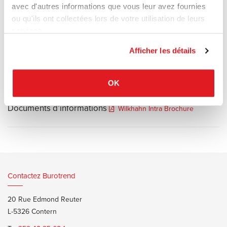
de gamme qui incarne le concept de "luxe moderne" et discret.
avec d'autres informations que vous leur avez fournies
Il a été développé pour offrir le confort dynamique d'un siège de
ou qu'ils ont collectées lors de votre utilisation de leurs
bureau ergonomique performant, tout en conservant les lignes
services.
épurées et élégantes d'un fauteuil de salon de prestige.
Afficher les détails
OK
Documents d’informations
Wilkhahn Intra Brochure
Contactez Burotrend
20 Rue Edmond Reuter
L-5326 Contern