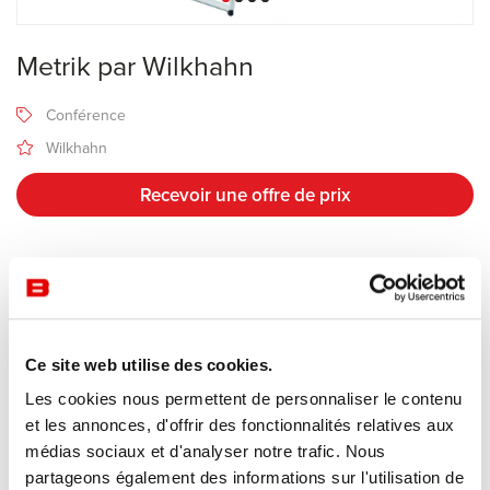
Metrik par Wilkhahn
Conférence
Wilkhahn
Recevoir une offre de prix
Description
Fabricant Wilkhahn
Ce site web utilise des cookies.
Design WhiteID
Les cookies nous permettent de personnaliser le contenu
et les annonces, d'offrir des fonctionnalités relatives aux
Metrik
, se distingue par une géométrie subtile : ses lignes
médias sociaux et d'analyser notre trafic. Nous
sculpturales évoquent les plus récents développements du design
partageons également des informations sur l'utilisation de