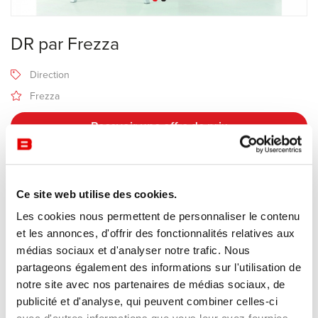
DR par Frezza
Direction
Frezza
Recevoir une offre de prix
Description
Ce site web utilise des cookies.
Les cookies nous permettent de personnaliser le contenu
et les annonces, d'offrir des fonctionnalités relatives aux
Fabricant Frezza
médias sociaux et d'analyser notre trafic. Nous
Design Claudio Bellini
partageons également des informations sur l'utilisation de
notre site avec nos partenaires de médias sociaux, de
La collection de bureaux de direction
DR
du fabricant italien
publicité et d'analyse, qui peuvent combiner celles-ci
Frezza, conçue par le célèbre architecte et designer Claudio