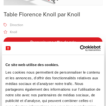
Table Florence Knoll par Knoll
Direction
Knoll
Recevoir une offre de prix
Description
Ce site web utilise des cookies.
Les cookies nous permettent de personnaliser le contenu
et les annonces, d'offrir des fonctionnalités relatives aux
Fabricant Knoll
médias sociaux et d'analyser notre trafic. Nous
Design Florence Knoll
partageons également des informations sur l'utilisation de
notre site avec nos partenaires de médias sociaux, de
La table Florence Knoll
est pensée à l'origine pour faciliter la
publicité et d'analyse, qui peuvent combiner celles-ci
communication et la collaboration en entreprise sans gêne pour les