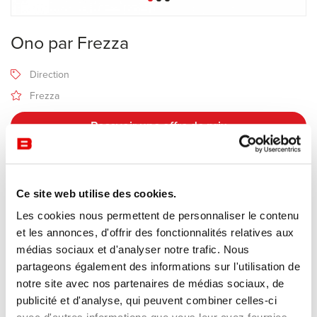
Ono par Frezza
Direction
Frezza
Recevoir une offre de prix
Description
Ce site web utilise des cookies.
Les cookies nous permettent de personnaliser le contenu
et les annonces, d'offrir des fonctionnalités relatives aux
Fabricant Frezza
médias sociaux et d'analyser notre trafic. Nous
Design Perin & Topan
partageons également des informations sur l'utilisation de
notre site avec nos partenaires de médias sociaux, de
La collection de bureaux de direction
Ono
du fabricant italien
publicité et d'analyse, qui peuvent combiner celles-ci
Frezza, conçue par les architectes et designers Perin & Topan,