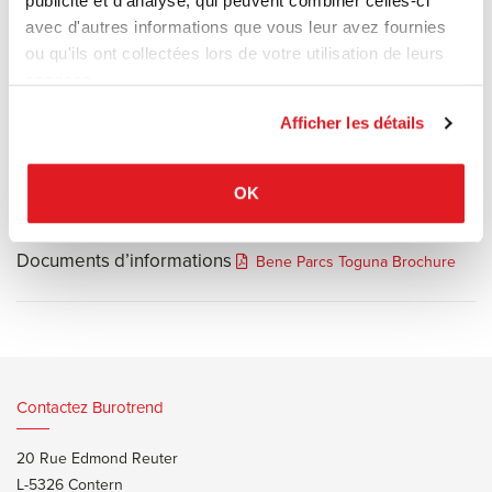
publicité et d'analyse, qui peuvent combiner celles-ci
bureau.
avec d'autres informations que vous leur avez fournies
Cet « espace dans l’espace » encourage à circuler librement, et
ou qu'ils ont collectées lors de votre utilisation de leurs
aide à s’affranchir des structures trop rigides. Il est entrouvert,
services.
circulaire ou orthogonal et doté d’une bonne isolation phonique,
c’est l’endroit idéal pour des brainstormings ou de courtes
Afficher les détails
réunions.
OK
Documents d’informations
Bene Parcs Toguna Brochure
Contactez Burotrend
20 Rue Edmond Reuter
L-5326 Contern