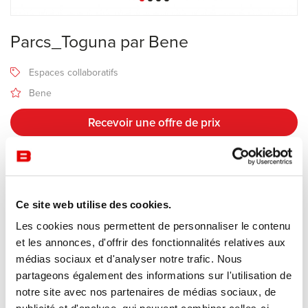
Parcs_Toguna par Bene
Espaces collaboratifs
Bene
Recevoir une offre de prix
Description
Ce site web utilise des cookies.
Les cookies nous permettent de personnaliser le contenu
Fabricant Bene
et les annonces, d'offrir des fonctionnalités relatives aux
Design Pearson Lloyd
médias sociaux et d'analyser notre trafic. Nous
partageons également des informations sur l'utilisation de
Un « espace dans l‘espace » entrouvert, circulaire ou carré.
notre site avec nos partenaires de médias sociaux, de
Grâce à sa forme affirmée, Toguna devient le point d’orgue de tout