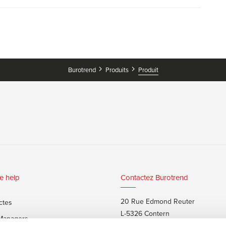
Burotrend
Produits
Produit
e help
Contactez Burotrend
20 Rue Edmond Reuter
ctes
L-5326 Contern
 Managers