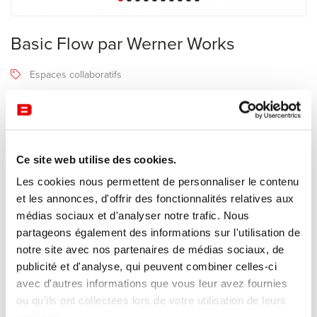
Basic Flow par Werner Works
Espaces collaboratifs
Werner Works
Recevoir une offre de prix
Ce site web utilise des cookies.
Les cookies nous permettent de personnaliser le contenu
Description
et les annonces, d'offrir des fonctionnalités relatives aux
médias sociaux et d'analyser notre trafic. Nous
partageons également des informations sur l'utilisation de
Fabricant Werner Works
notre site avec nos partenaires de médias sociaux, de
publicité et d'analyse, qui peuvent combiner celles-ci
Basic flow est un système d'étagères pouvant être utilisé comme
avec d'autres informations que vous leur avez fournies
séparateur de pièce pour créer des espaces de réunion ou de
ou qu'ils ont collectées lors de votre utilisation de leurs
concentration.