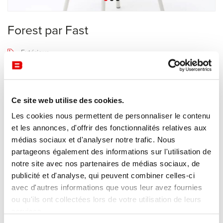
Forest par Fast
Extérieur
Fast
Recevoir une offre de prix
Ce site web utilise des cookies.
Les cookies nous permettent de personnaliser le contenu
et les annonces, d'offrir des fonctionnalités relatives aux
Description
médias sociaux et d'analyser notre trafic. Nous
partageons également des informations sur l'utilisation de
notre site avec nos partenaires de médias sociaux, de
Collection
Forest
de Fast : des chaises d'extérieur élégantes en
publicité et d'analyse, qui peuvent combiner celles-ci
aluminium, au design emblématique alliant nature et technologie.
avec d'autres informations que vous leur avez fournies
Des chaises qui s'adaptent à tous les styles et à tous les goûts.
ou qu'ils ont collectées lors de votre utilisation de leurs
services.