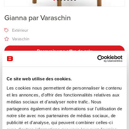
Gianna par Varaschin
Extérieur
Varaschin
Recevoir une offre de prix
Description
Ce site web utilise des cookies.
Les cookies nous permettent de personnaliser le contenu
et les annonces, d'offrir des fonctionnalités relatives aux
Gianna
incarne une approche du design où l’harmonie entre
médias sociaux et d'analyser notre trafic. Nous
formes épurées et détails raffinés crée un équilibre parfait. La
partageons également des informations sur l'utilisation de
pureté linéaire est la clé de voûte esthétique qui permet aux
notre site avec nos partenaires de médias sociaux, de
fauteuils, canapés, transats et tables basses de la collection de
publicité et d'analyse, qui peuvent combiner celles-ci
s’intégrer harmonieusement aux espaces extérieurs.