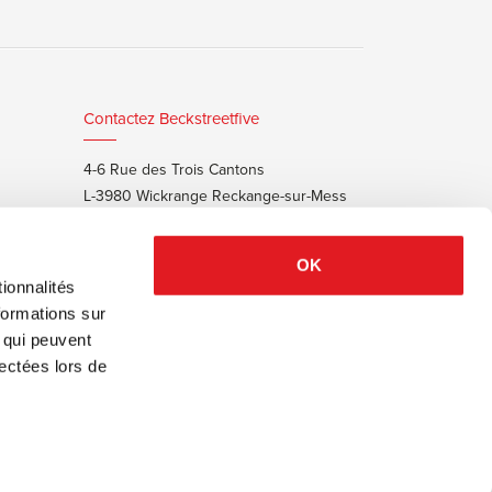
Contactez Beckstreetfive
4-6 Rue des Trois Cantons
L-3980 Wickrange Reckange-sur-Mess
T:
+352 48 25 68 55
E:
info@beckstreet.lu
OK
ionnalités
formations sur
, qui peuvent
lectées lors de