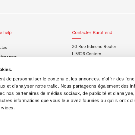
e help
Contactez Burotrend
20 Rue Edmond Reuter
ctes
L-5326 Contern
 Managers
T:
+352 48 25 68 1
 privés
okies.
E:
info@burotrend.lu
t de personnaliser le contenu et les annonces, d'offrir des fonct
ux et d'analyser notre trafic. Nous partageons également des in
 avec nos partenaires de médias sociaux, de publicité et d'analyse
autres informations que vous leur avez fournies ou qu'ils ont col
ervices.
ons de vente
Made by