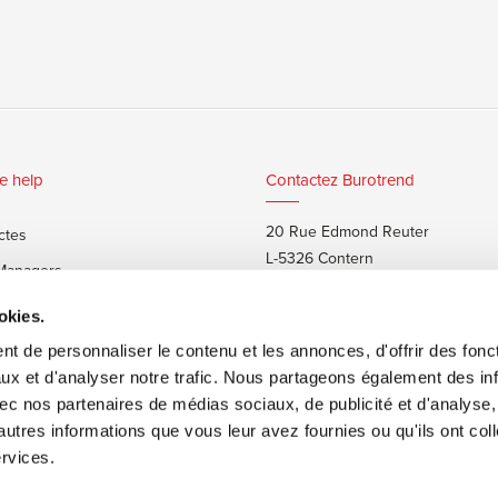
e help
Contactez Burotrend
20 Rue Edmond Reuter
ctes
L-5326 Contern
 Managers
T:
+352 48 25 68 1
 privés
okies.
E:
info@burotrend.lu
t de personnaliser le contenu et les annonces, d'offrir des fonct
ux et d'analyser notre trafic. Nous partageons également des in
 avec nos partenaires de médias sociaux, de publicité et d'analyse
autres informations que vous leur avez fournies ou qu'ils ont col
ervices.
ons de vente
Made by