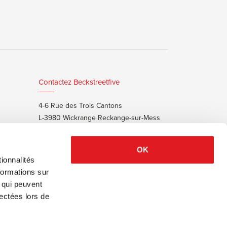
Contactez Beckstreetfive
4-6 Rue des Trois Cantons
L-3980 Wickrange Reckange-sur-Mess
T:
+352 48 25 68 55
E:
info@beckstreet.lu
OK
ionnalités
formations sur
, qui peuvent
lectées lors de