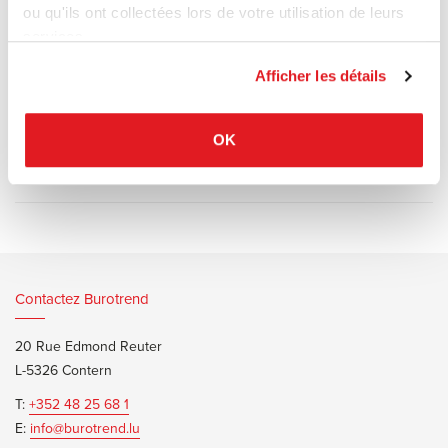
Matériaux: polypropylène chargé avec fibre de verre en air
ou qu'ils ont collectées lors de votre utilisation de leurs
moulding.
services.
Conçue pour l’extérieur.
Afficher les détails
OK
Documents d’informations
Magis Folding Air Chair Brochure
Contactez Burotrend
20 Rue Edmond Reuter
L-5326 Contern
T:
+352 48 25 68 1
E:
info@burotrend.lu