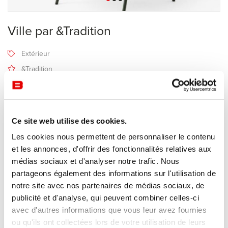
Ville par &Tradition
Extérieur
&Tradition
Recevoir une offre de prix
Ce site web utilise des cookies.
Description
Les cookies nous permettent de personnaliser le contenu
et les annonces, d'offrir des fonctionnalités relatives aux
médias sociaux et d'analyser notre trafic. Nous
À la recherche de l'équilibre parfait entre solidité et douceur, le
partageons également des informations sur l'utilisation de
fauteuil
Ville
d'Anderssen & Voll incarne les principes fondateurs
notre site avec nos partenaires de médias sociaux, de
de la collection. Véritable point de départ de la série, ce modèle de
publicité et d'analyse, qui peuvent combiner celles-ci
fauteuil offre une expérience de détente avec un excellent
avec d'autres informations que vous leur avez fournies
maintien, rehaussant ainsi les aspects esthétiques et fonctionnels
ou qu'ils ont collectées lors de votre utilisation de leurs