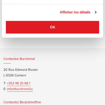
de tout espace extérieur.
services.
Afficher les détails
Documents d’informations
OK
Ville Brochure
Contactez Burotrend
20 Rue Edmond Reuter
L-5326 Contern
T:
+352 48 25 68 1
E:
info@burotrend.lu
Contactez Beckstreetfive