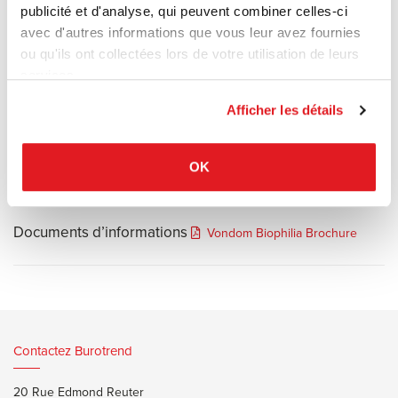
Elle combine les tendances du design naturel de la Sagrada Familia
publicité et d'analyse, qui peuvent combiner celles-ci
de Gaudi, l’expertise de VONDOM dans la technologie avancée du
avec d'autres informations que vous leur avez fournies
moulage rotatif et la ligne d’investigation continue
ou qu'ils ont collectées lors de votre utilisation de leurs
sur le transfert digital vers le design contemporain.
services.
Collection 100% recyclabe.
Afficher les détails
OK
Documents d’informations
Vondom Biophilia Brochure
Contactez Burotrend
20 Rue Edmond Reuter