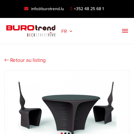
info@burotrend.lu
+352 48 25 68 1
FR
Retour au listing