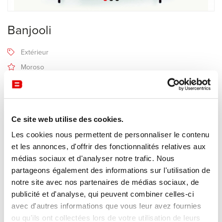
Banjooli
Extérieur
Moroso
6-8 semaines
Recevoir une offre de prix
Ce site web utilise des cookies.
Les cookies nous permettent de personnaliser le contenu
Description
et les annonces, d'offrir des fonctionnalités relatives aux
médias sociaux et d'analyser notre trafic. Nous
partageons également des informations sur l'utilisation de
Fabricant Moroso
notre site avec nos partenaires de médias sociaux, de
Design Sebastian Herkner
publicité et d'analyse, qui peuvent combiner celles-ci
avec d'autres informations que vous leur avez fournies
Structure en acier laqué et fils colorés en polyéthylène tressés à la
ou qu'ils ont collectées lors de votre utilisation de leurs