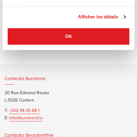
main. Patins en PVC.
services.
Afficher les détails
OK
Documents d’informations
Moroso Banjooli Brochure
Contactez Burotrend
20 Rue Edmond Reuter
L-5326 Contern
T:
+352 48 25 68 1
E:
info@burotrend.lu
Contactez Beckstreetfive