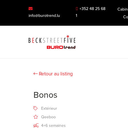
+352 48 25 68
Cabin
info@burotrend.lu
1
Co
Retour au listing
Bonos
Extérieur
Qeeboo
4+6 semaines