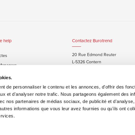
e help
Contactez Burotrend
20 Rue Edmond Reuter
ctes
L-5326 Contern
 Managers
T:
+352 48 25 68 1
 privés
okies.
E:
info@burotrend.lu
t de personnaliser le contenu et les annonces, d'offrir des fonct
ux et d'analyser notre trafic. Nous partageons également des in
 avec nos partenaires de médias sociaux, de publicité et d'analyse
autres informations que vous leur avez fournies ou qu'ils ont col
ervices.
ons de vente
Made by