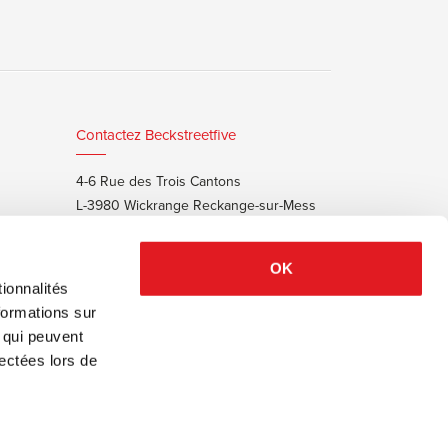
Contactez Beckstreetfive
4-6 Rue des Trois Cantons
L-3980 Wickrange Reckange-sur-Mess
T:
+352 48 25 68 55
E:
info@beckstreet.lu
OK
ionnalités
formations sur
, qui peuvent
lectées lors de