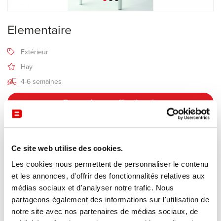
Elementaire
Extérieur
Hay
4-6 semaines
Recevoir une offre de prix
Description
Ce site web utilise des cookies.
Les cookies nous permettent de personnaliser le contenu
et les annonces, d'offrir des fonctionnalités relatives aux
La chaise
Élémentaire
utilise la toute dernière technologie pour
médias sociaux et d'analyser notre trafic. Nous
créer une chaise suffisamment robuste pour être un objet durable
partageons également des informations sur l'utilisation de
tout en restant délicate. Des proportions précises et un profil clair
notre site avec nos partenaires de médias sociaux, de
donnent à la chaise Élémentaire un charme qui lui permet de se