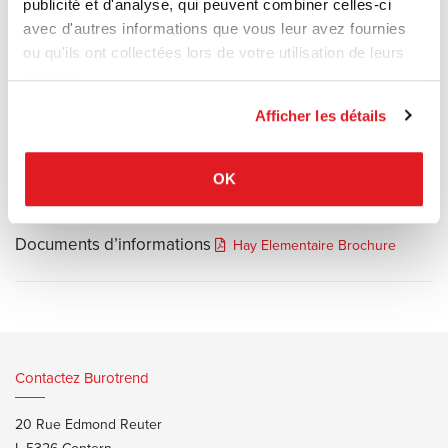
publicité et d'analyse, qui peuvent combiner celles-ci
démarquer. Conçue pour la vie de tous les jours, la chaise
avec d'autres informations que vous leur avez fournies
Élémentaire répond aux besoins du quotidien.
ou qu'ils ont collectées lors de votre utilisation de leurs
Finition polypropylène moulé par injection renforcé de fibre de
services.
verre
Coloris vert fumé – brun chocolat – jaune clair – gris bleu – olive –
Afficher les détails
blanc crème – anthracite
OK
Documents d’informations
Hay Elementaire Brochure
Contactez Burotrend
20 Rue Edmond Reuter