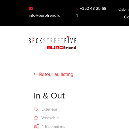
+352 48 25 68
Cabin
info@burotrend.lu
1
Co
Retour au listing
In & Out
Extérieur
Varaschin
4-6 semaines