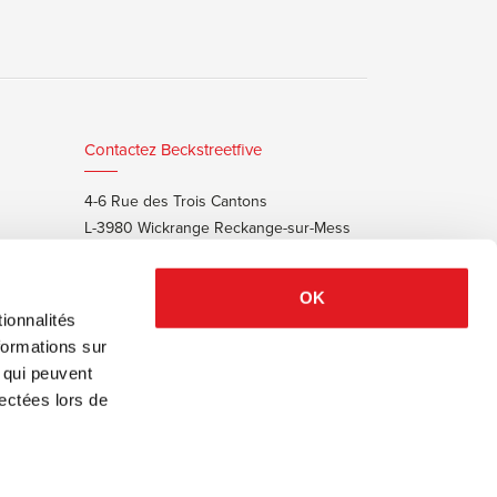
Contactez Beckstreetfive
4-6 Rue des Trois Cantons
L-3980 Wickrange Reckange-sur-Mess
T:
+352 48 25 68 55
E:
info@beckstreet.lu
OK
ionnalités
formations sur
, qui peuvent
lectées lors de