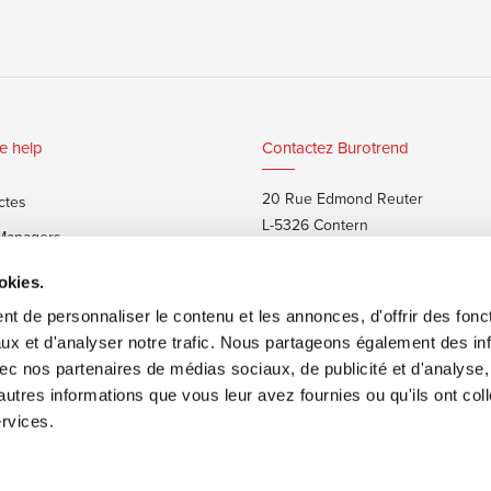
e help
Contactez Burotrend
20 Rue Edmond Reuter
ctes
L-5326 Contern
 Managers
T:
+352 48 25 68 1
 privés
okies.
E:
info@burotrend.lu
t de personnaliser le contenu et les annonces, d'offrir des fonct
ux et d'analyser notre trafic. Nous partageons également des in
 avec nos partenaires de médias sociaux, de publicité et d'analyse
autres informations que vous leur avez fournies ou qu'ils ont col
ervices.
ons de vente
Made by